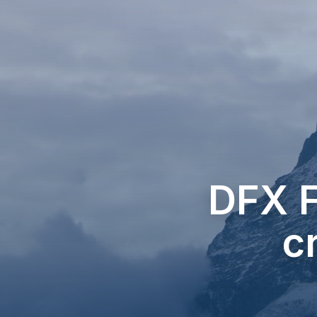
DFX F
c