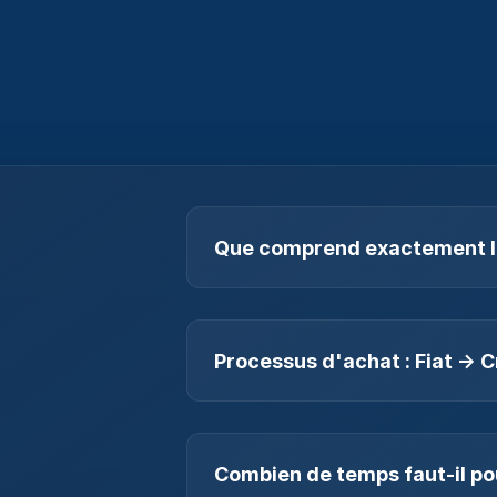
s
Que comprend exactement le
DFX est le pont entre la banque et
privés et professionnels d'achete
travaillons à étendre notre offre à
Processus d'achat : Fiat -> 
DFX traite les transactions à parti
selon la blockchain. En plus des fra
blockchain. Ces frais servent à pay
Combien de temps faut-il pou
changent en permanence et sont affi