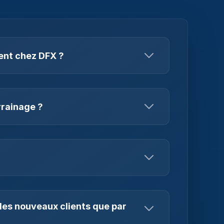
ent chez DFX ?
est exclusivement possible par
ode de parrainage, du lien de parrainage ou
tant. Cette personne te sert de point de
rrainage ?
ainage. Dès que cette confirmation est
ding et utiliser ton compte DFX.
de personnel chez DFX. Lorsque quelqu'un
de parrainage et termine avec succès le
automatiquement reconnue.
tués par tous les clients qui possèdent
les nouveaux clients que par