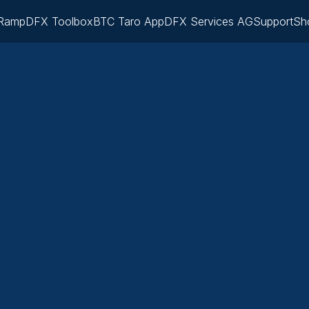
Ramp
DFX Toolbox
BTC Taro App
DFX Services AG
Support
Sh