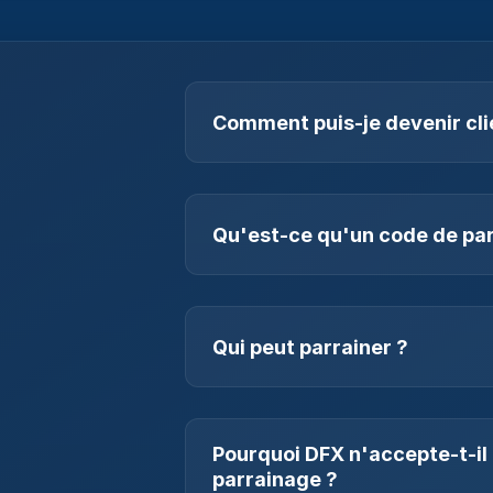
Comment puis-je devenir cli
L'ouverture d'un compte chez DFX 
parrainage. Tu as besoin soit du c
de l'adresse e-mail d'un client exis
Qu'est-ce qu'un code de pa
contact et doit confirmer son parr
reçue, tu peux terminer ton onboar
Un code de parrainage est ton co
s'inscrit via ton code ou ton lien 
processus KYC, la connexion est 
Qui peut parrainer ?
Les parrainages peuvent être effec
déjà un compte chez DFX.
Pourquoi DFX n'accepte-t-il 
parrainage ?