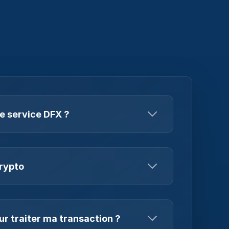
 service DFX ?
 l'espace crypto, permettant aux clients
r et de vendre des cryptomonnaies. Nous
 autant de blockchains que possible.
Crypto
r de certains montants minimums qui varient
is DFX, il peut y avoir des frais de
er la transaction blockchain. Les frais
r traiter ma transaction ?
chés à l'utilisateur sur l'interface au