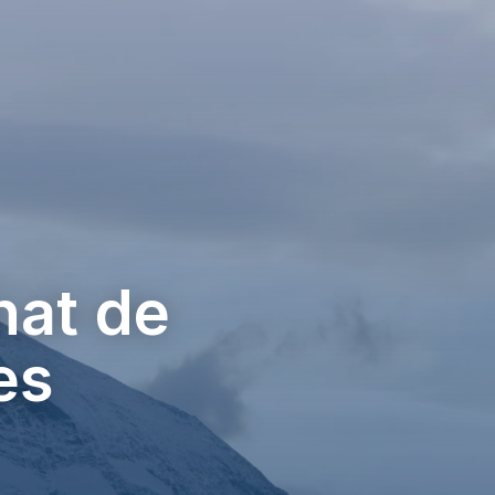
hat de
es